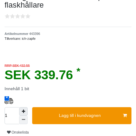
flaskhållare
Artikelnummer
443396
Tillverkare:
ich-zapfe
RRP SEK 432.55
*
SEK 339.76
Innehåll
1
bit
Lagg till i kundvagnen
Onskelista