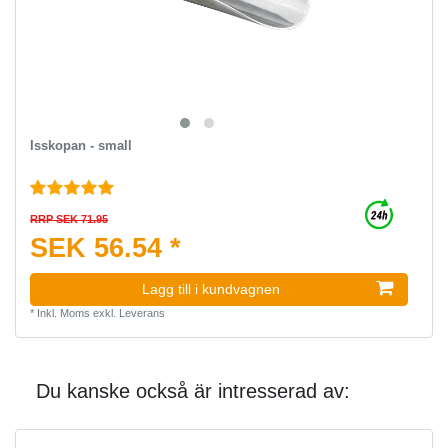
Isskopan - small
RRP SEK 71.95
SEK 56.54 *
Lagg till i kundvagnen
*
Inkl. Moms
exkl.
Leverans
Du kanske också är intresserad av: