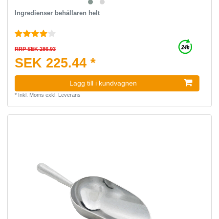
Ingredienser behållaren helt
RRP SEK 286.93
SEK 225.44 *
Lagg till i kundvagnen
*
Inkl. Moms
exkl.
Leverans