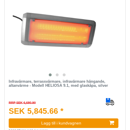
Infravärmare, terrassvärmare, infravärmare hängande,
altanvärme - Modell HELIOSA 9.1, med glaskåpa, silver
RRP SEK 6,680.90
SEK 5,845.66 *
Lagg till i kundvagnen