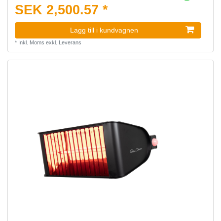
SEK 2,500.57 *
Lagg till i kundvagnen
*
Inkl. Moms
exkl.
Leverans