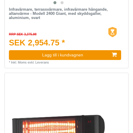
Infravärmare, terrassvärmare, infravärmare hängande,
altanvärme - Modell 2400 Giant, med skyddsgaller,
aluminium, svart
RRP SEK 3,375.98
SEK 2,954.75 *
Lagg till i kundvagnen
*
Inkl. Moms
exkl.
Leverans