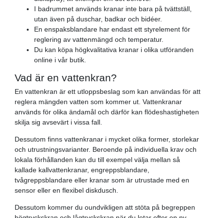
I badrummet används kranar inte bara på tvättställ,
utan även på duschar, badkar och bidéer.
En enspaksblandare har endast ett styrelement för
reglering av vattenmängd och temperatur.
Du kan köpa högkvalitativa kranar i olika utföranden
online i vår butik.
Vad är en vattenkran?
En vattenkran är ett utloppsbeslag som kan användas för att
reglera mängden vatten som kommer ut. Vattenkranar
används för olika ändamål och därför kan flödeshastigheten
skilja sig avsevärt i vissa fall.
Dessutom finns vattenkranar i mycket olika former, storlekar
och utrustningsvarianter. Beroende på individuella krav och
lokala förhållanden kan du till exempel välja mellan så
kallade kallvattenkranar, engreppsblandare,
tvågreppsblandare eller kranar som är utrustade med en
sensor eller en flexibel diskdusch.
Dessutom kommer du oundvikligen att stöta på begreppen
högtryckskran och lågtryckskran när du letar efter en ny