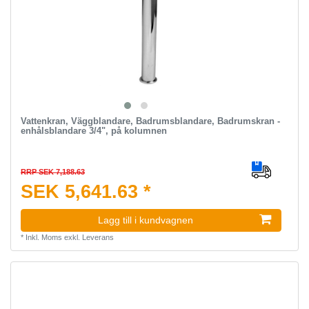
Vattenkran, Väggblandare, Badrumsblandare, Badrumskran -
enhålsblandare 3/4", på kolumnen
RRP SEK 7,188.63
SEK 5,641.63 *
Lagg till i kundvagnen
*
Inkl. Moms
exkl.
Leverans