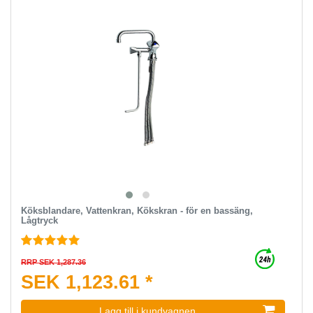
Köksblandare, Vattenkran, Kökskran - för en bassäng,
Lågtryck
RRP SEK 1,287.36
SEK 1,123.61 *
Lagg till i kundvagnen