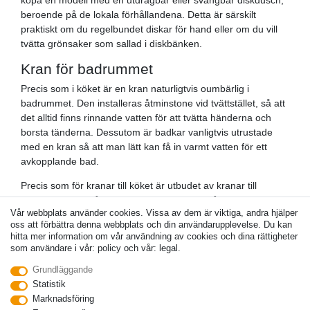
beroende på de lokala förhållandena. Detta är särskilt
praktiskt om du regelbundet diskar för hand eller om du vill
tvätta grönsaker som sallad i diskbänken.
Kran för badrummet
Precis som i köket är en kran naturligtvis oumbärlig i
badrummet. Den installeras åtminstone vid tvättstället, så att
det alltid finns rinnande vatten för att tvätta händerna och
borsta tänderna. Dessutom är badkar vanligtvis utrustade
med en kran så att man lätt kan få in varmt vatten för ett
avkopplande bad.
Precis som för kranar till köket är utbudet av kranar till
badrummet också mycket stort. Beroende på vad som är
Vår webbplats använder cookies. Vissa av dem är viktiga, andra hjälper
särskilt viktigt för dig och var du vill installera kranen i
oss att förbättra denna webbplats och din användarupplevelse. Du kan
badrummet kan du välja mellan många olika lösningar.
hitta mer information om vår användning av cookies och dina rättigheter
som användare i vår: policy och vår: legal.
Till exempel finns en kran, även kallad tvättställskran, både
som en engreppsblandare och som en tvågreppsblandare.
Grundläggande
Dessutom finns det naturligtvis också blandare för
Statistik
väggmontage, som främst används för duschar och badkar.
Marknadsföring