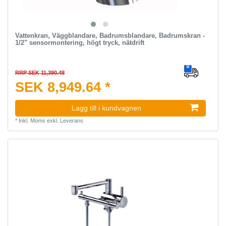
Vattenkran, Väggblandare, Badrumsblandare, Badrumskran -
1/2" sensormontering, högt tryck, nätdrift
RRP SEK 11,390.48
SEK 8,949.64 *
Lagg till i kundvagnen
*
Inkl. Moms
exkl.
Leverans