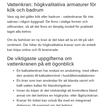
Vattenkran: högkvalitativa armaturer för
kök och badrum
Vare sig det gäller kök eller badrum - vattenkranar får inte
saknas i någon byggnad. De finns i otaliga former och
utföranden, så att det finns en lämplig modell för praktiskt
taget alla behov.
Om du behöver en ny kran är det bäst att ta en titt på vårt
sortiment. Där hittar du högkvalitativa kranar som du enkelt
kan köpa online och få levererade.
De viktigaste uppgifterna om
vattenkranen på ett ögonblick
En kallvattenkran har endast en anslutning, med vilken
den ansluts till kallvattenröret i hushållsinstallationen.
En kran som kan användas för att blanda varmt och
kallt vatten kallas för blandningskran.
Innan du köper är det nödvändigt att kontrollera bland
annat om det behövs en högtrycks- eller lågtryckskran.
Kranar för köket kan också fås med en integrerad
diskspray, till exempel om det behövs.