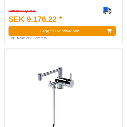
RRP SEK 11,678.85
SEK 9,176.22 *
Lagg till i kundvagnen
*
Inkl. Moms
exkl.
Leverans