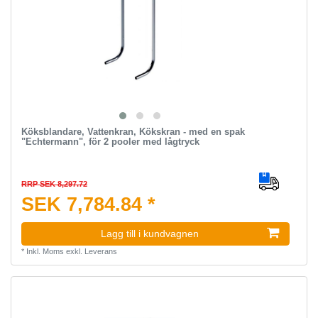
Köksblandare, Vattenkran, Kökskran - med en spak
"Echtermann", för 2 pooler med lågtryck
RRP SEK 8,297.72
SEK 7,784.84 *
Lagg till i kundvagnen
*
Inkl. Moms
exkl.
Leverans