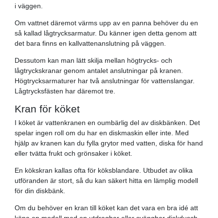
i väggen.
Om vattnet däremot värms upp av en panna behöver du en
så kallad lågtrycksarmatur. Du känner igen detta genom att
det bara finns en kallvattenanslutning på väggen.
Dessutom kan man lätt skilja mellan högtrycks- och
lågtryckskranar genom antalet anslutningar på kranen.
Högtrycksarmaturer har två anslutningar för vattenslangar.
Lågtrycksfästen har däremot tre.
Kran för köket
I köket är vattenkranen en oumbärlig del av diskbänken. Det
spelar ingen roll om du har en diskmaskin eller inte. Med
hjälp av kranen kan du fylla grytor med vatten, diska för hand
eller tvätta frukt och grönsaker i köket.
En kökskran kallas ofta för köksblandare. Utbudet av olika
utföranden är stort, så du kan säkert hitta en lämplig modell
för din diskbänk.
Om du behöver en kran till köket kan det vara en bra idé att
köpa en modell med en utdragbar eller svängbar diskdusch,