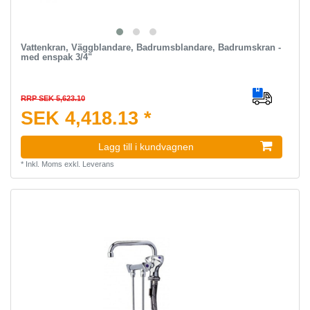
Vattenkran, Väggblandare, Badrumsblandare, Badrumskran -
med enspak 3/4"
RRP SEK 5,623.10
SEK 4,418.13 *
Lagg till i kundvagnen
*
Inkl. Moms
exkl.
Leverans