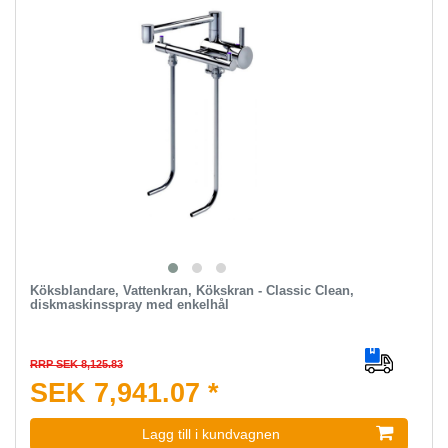
Köksblandare, Vattenkran, Kökskran - Classic Clean,
diskmaskinsspray med enkelhål
RRP SEK 8,125.83
SEK 7,941.07 *
Lagg till i kundvagnen