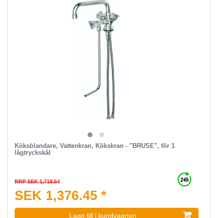
Köksblandare, Vattenkran, Kökskran - "BRUSE", för 1
lågtryckskål
RRP SEK 1,718.54
SEK 1,376.45 *
Lagg till i kundvagnen