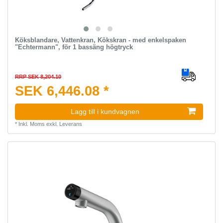
Köksblandare, Vattenkran, Kökskran - med enkelspaken
"Echtermann", för 1 bassäng högtryck
RRP SEK 8,204.10
SEK 6,446.08 *
Lagg till i kundvagnen
*
Inkl. Moms
exkl.
Leverans