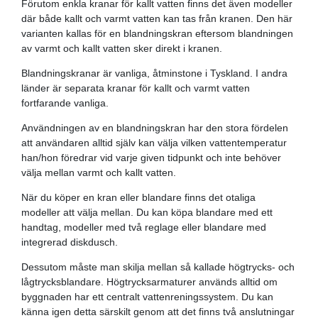
Förutom enkla kranar för kallt vatten finns det även modeller
där både kallt och varmt vatten kan tas från kranen. Den här
varianten kallas för en blandningskran eftersom blandningen
av varmt och kallt vatten sker direkt i kranen.
Blandningskranar är vanliga, åtminstone i Tyskland. I andra
länder är separata kranar för kallt och varmt vatten
fortfarande vanliga.
Användningen av en blandningskran har den stora fördelen
att användaren alltid själv kan välja vilken vattentemperatur
han/hon föredrar vid varje given tidpunkt och inte behöver
välja mellan varmt och kallt vatten.
När du köper en kran eller blandare finns det otaliga
modeller att välja mellan. Du kan köpa blandare med ett
handtag, modeller med två reglage eller blandare med
integrerad diskdusch.
Dessutom måste man skilja mellan så kallade högtrycks- och
lågtrycksblandare. Högtrycksarmaturer används alltid om
byggnaden har ett centralt vattenreningssystem. Du kan
känna igen detta särskilt genom att det finns två anslutningar