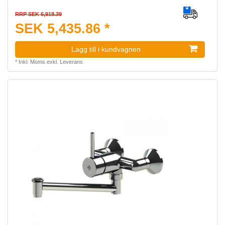
RRP SEK 6,918.39
SEK 5,435.86 *
Lagg till i kundvagnen
*
Inkl. Moms
exkl.
Leverans