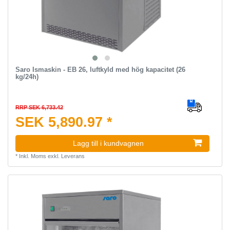
Saro Ismaskin - EB 26, luftkyld med hög kapacitet (26
kg/24h)
RRP SEK 6,733.42
SEK 5,890.97 *
Lagg till i kundvagnen
*
Inkl. Moms
exkl.
Leverans