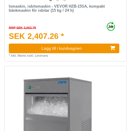
Ismaskin, isbitsmaskin - VEVOR HZB-15SA, kompakt
bänkmaskin för isbitar (15 kg / 24 h)
RRP SEK 3,063.78
SEK 2,407.26 *
Lagg till i kundvagnen
*
Inkl. Moms
exkl.
Leverans