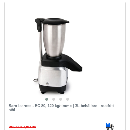
Saro Iskross - EC 80, 120 kg/timme | 3L behållare | rostfritt
stål
RRP SEK 4,041.29