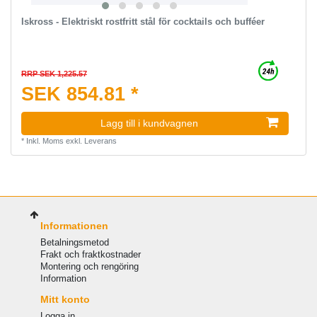
Iskross - Elektriskt rostfritt stål för cocktails och bufféer
RRP SEK 1,225.57
SEK 854.81 *
Lagg till i kundvagnen
*
Inkl. Moms
exkl.
Leverans
Informationen
Betalningsmetod
Frakt och fraktkostnader
Montering och rengöring
Information
Mitt konto
Logga in