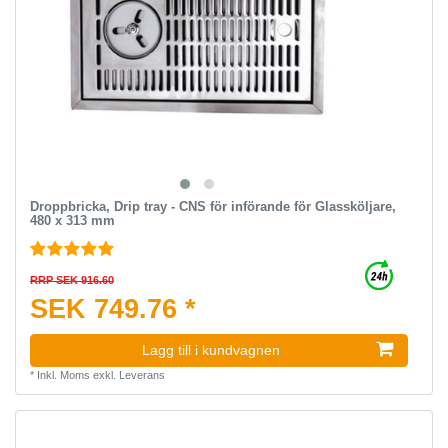
Droppbricka, Drip tray - CNS för införande för Glassköljare,
480 x 313 mm
RRP SEK 916.60
SEK 749.76 *
Lagg till i kundvagnen
*
Inkl. Moms
exkl.
Leverans