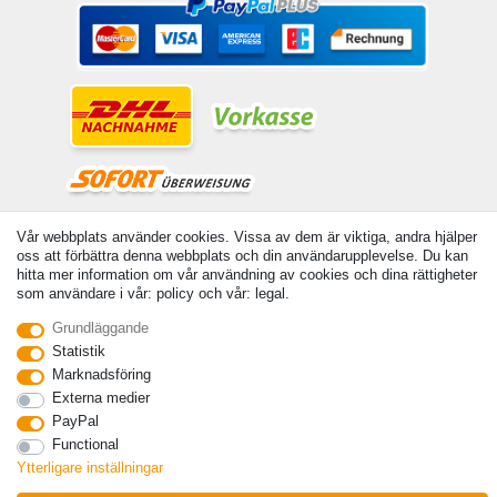
© Copyright 2026 | Alla rattigheter forbehallna. - Angivna priser är inklusive 19 %
Vår webbplats använder cookies. Vissa av dem är viktiga, andra hjälper
moms | För grundpris, se respektive artikel | Gäller för försändelser inom Sverige
oss att förbättra denna webbplats och din användarupplevelse. Du kan
hitta mer information om vår användning av cookies och dina rättigheter
Kontakta
Withdraw from contract here
som användare i vår: policy och vår: legal.
Grundläggande
Statistik
Marknadsföring
Externa medier
PayPal
Functional
Ytterligare inställningar