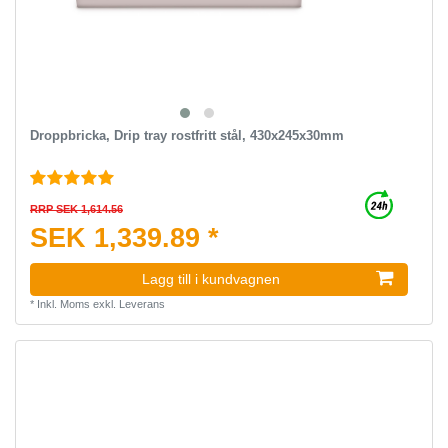
Droppbricka, Drip tray rostfritt stål, 430x245x30mm
RRP SEK 1,614.56
SEK 1,339.89 *
Lagg till i kundvagnen
*
Inkl. Moms
exkl.
Leverans