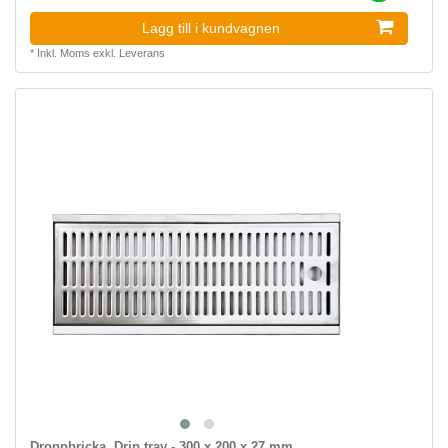
Lagg till i kundvagnen
*
Inkl. Moms
exkl.
Leverans
Droppbricka, Drip tray - 300 x 200 x 27 mm