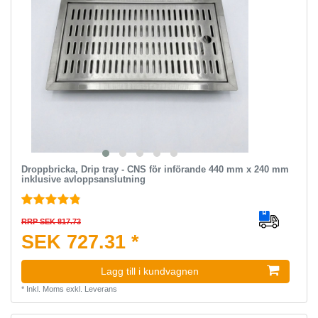
Droppbricka, Drip tray - CNS för införande 440 mm x 240 mm
inklusive avloppsanslutning
RRP SEK 817.73
SEK 727.31 *
Lagg till i kundvagnen
*
Inkl. Moms
exkl.
Leverans