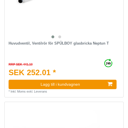
Huvudventil, Ventilrör för SPÜLBOY glasbricka Neptun T
RRP SEK 441.10
SEK 252.01 *
Lagg till i kundvagnen
*
Inkl. Moms
exkl.
Leverans