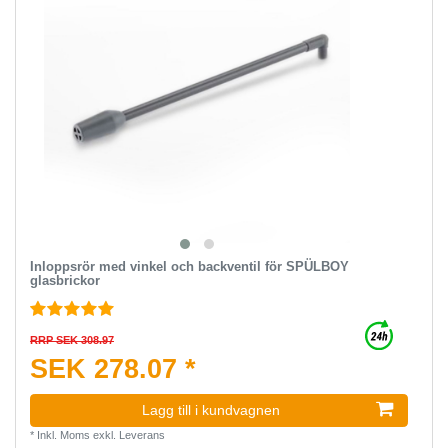
Inloppsrör med vinkel och backventil för SPÜLBOY
glasbrickor
RRP SEK 308.97
SEK 278.07 *
Lagg till i kundvagnen
*
Inkl. Moms
exkl.
Leverans