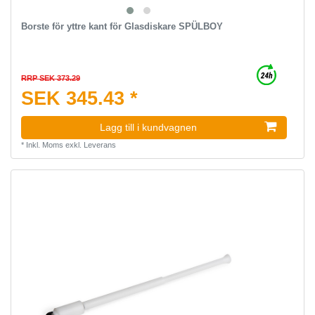
Borste för yttre kant för Glasdiskare SPÜLBOY
RRP SEK 373.29
SEK 345.43 *
Lagg till i kundvagnen
*
Inkl. Moms
exkl.
Leverans