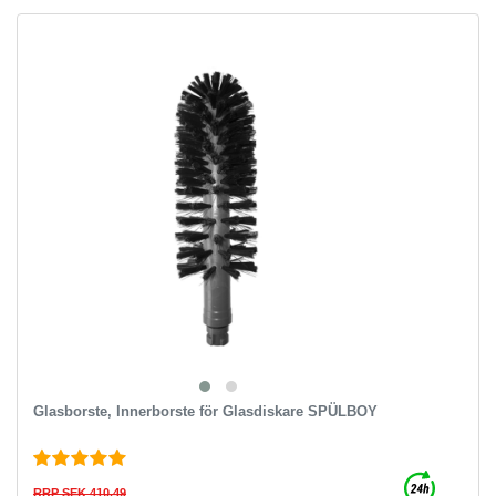
Glasborste, Innerborste för Glasdiskare SPÜLBOY
RRP SEK 410.49