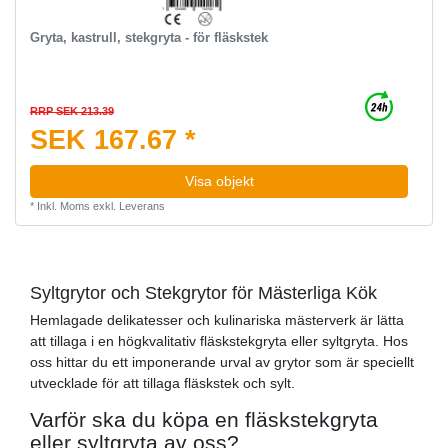
Gryta, kastrull, stekgryta - för fläskstek
RRP SEK 213.39
SEK 167.67 *
Visa objekt
*
Inkl. Moms
exkl.
Leverans
Syltgrytor och Stekgrytor för Mästerliga Kök
Hemlagade delikatesser och kulinariska mästerverk är lätta
att tillaga i en högkvalitativ fläskstekgryta eller syltgryta. Hos
oss hittar du ett imponerande urval av grytor som är speciellt
utvecklade för att tillaga fläskstek och sylt.
Varför ska du köpa en fläskstekgryta
eller syltgryta av oss?