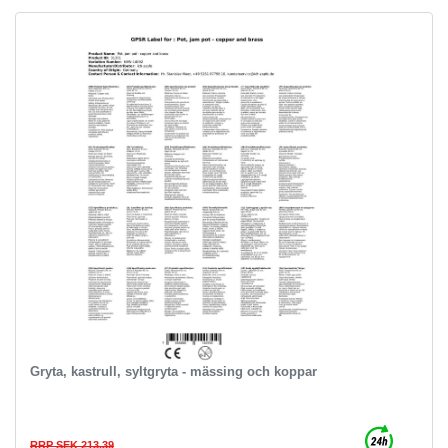
Gryta, kastrull, syltgryta - mässing och koppar
RRP SEK 213.39