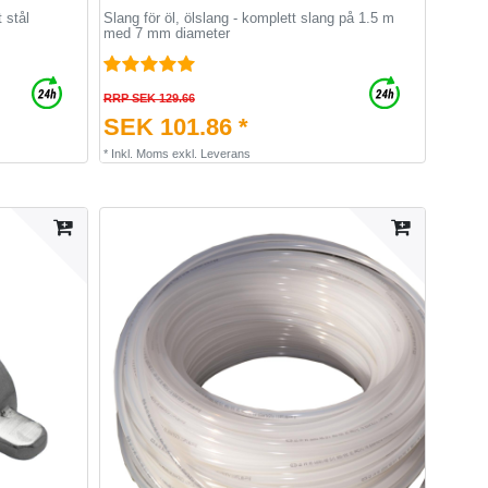
 stål
Slang för öl, ölslang - komplett slang på 1.5 m
med 7 mm diameter
RRP SEK 129.66
SEK 101.86 *
*
Inkl. Moms
exkl.
Leverans