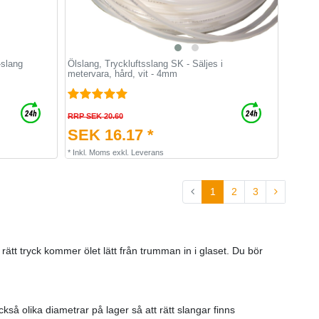
-slang
Ölslang, Tryckluftsslang SK - Säljes i
metervara, hård, vit - 4mm
RRP SEK 20.60
SEK 16.17 *
*
Inkl. Moms
exkl.
Leverans
1
2
3
d rätt tryck kommer ölet lätt från trumman in i glaset. Du bör
kså olika diametrar på lager så att rätt slangar finns