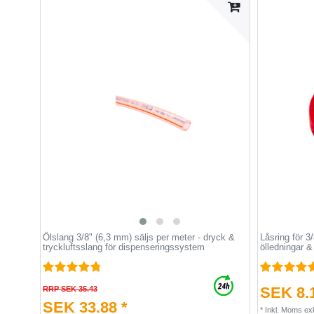
Ölslang 3/8" (6,3 mm) säljs per meter - dryck &
Låsring för 3
tryckluftsslang för dispenseringssystem
ölledningar 
SEK 8.1
RRP SEK 35.43
SEK 33.88 *
*
Inkl. Moms
ex