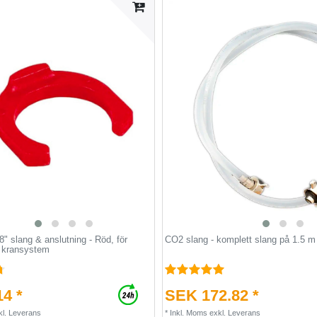
/8" slang & anslutning - Röd, för
CO2 slang - komplett slang på 1.5 m
& kransystem
4 *
SEK 172.82 *
kl.
Leverans
*
Inkl. Moms
exkl.
Leverans