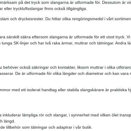
ppmärksam på det tryck som slangarna är utformade för. Dessutom är v
r eller tryckluftsslangar finns också tillgängliga.
lslam och dryckesrester. Du hittar olika rengöringsmedel i vårt sortime
vara särskilt säkra eftersom slangarna är utformade för ett visst tryck. 
tunga SK-linjer och har två raka ärmar, muttrar och tätningar. Andra l
u behöver också säkringar och kontakter, liksom muttrar i olika utföran
passerar. De är utformade för olika längder och diametrar och kan vara 
ämmor med ett isolerat handtag eller stabila slangskärare är praktiska 
 inkluderar lämpliga rör och slangar, i synnerhet med vilken ölet transpor
ch längd.
de tillbehör som tätningar och adaptrar i vår butik.