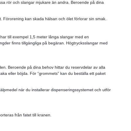
issa rör och slangar mjukare än andra. Beroende på dina
nt. Förorening kan skada hälsan och ölet förlorar sin smak.
Vi har till exempel 1,5 meter långa slangar med en
ängder finns tillgängliga på begäran. Högtrycksslangar med
den. Beroende på dina behov hittar du reservdelar av alla
raka eller böjda. För “grommets” kan du beställa ett paket
hjälpmedel när du installerar dispenseringssystemet och utför
teras från fatet till kranen.