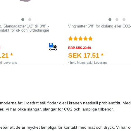
, Slangadapter 1/2" till 3/8" -
Vingmutter 5/8" för ölslang eller CO2
takt för öl- och luftledningar
7
RRP SEK 20.60
21 *
SEK 17.51 *
kl.
Leverans
*
Inkl. Moms
exkl.
Leverans
oderna fat i rostfritt stål flödar ölet i kranen nästintill problemfritt. Me
. Vi har olika slangar, slangar för CO2 och lämpliga tillbehör.
nnebär att de är mycket lämpliga för kontakt med mat och dryck. Vi har oc