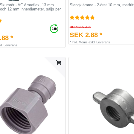
, Skumrör - AC Armaflex, 13 mm
Slangklämma - 2-örat 10 mm, rostfritt
 och 12 mm innerdiameter, säljs per
RRP SEK 3.60
5
SEK 2.88 *
88 *
*
Inkl. Moms
exkl.
Leverans
kl.
Leverans