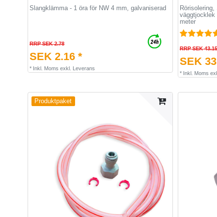
Slangklämma - 1 öra för NW 4 mm, galvaniserad
Rörisolering
väggtjocklek
meter
RRP SEK 2.78
RRP SEK 43.1
SEK 2.16 *
SEK 33.
*
Inkl. Moms
exkl.
Leverans
*
Inkl. Moms
ex
Produktpaket