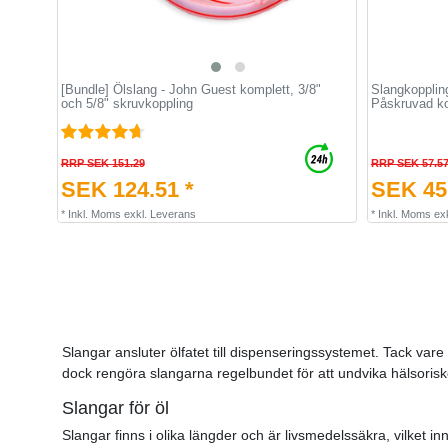
[Bundle] Ölslang - John Guest komplett, 3/8"
Slangkoppling
och 5/8" skruvkoppling
Påskruvad kon
RRP SEK 151.29
RRP SEK 57.5
SEK 124.51 *
SEK 45.
*
Inkl. Moms
exkl.
Leverans
*
Inkl. Moms
ex
Slangar ansluter ölfatet till dispenseringssystemet. Tack vare m
dock rengöra slangarna regelbundet för att undvika hälsorisker
Slangar för öl
Slangar finns i olika längder och är livsmedelssäkra, vilket i