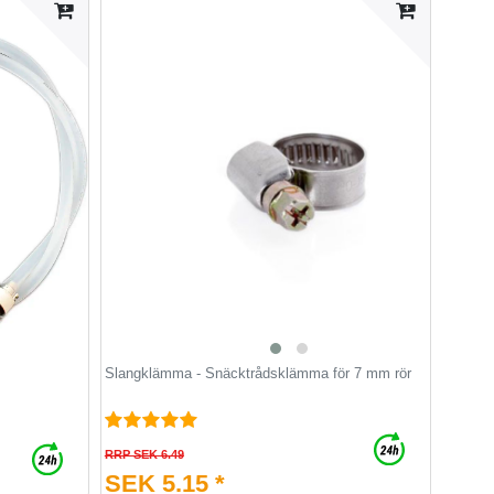
Slangklämma - Snäcktrådsklämma för 7 mm rör
RRP SEK 6.49
SEK 5.15 *