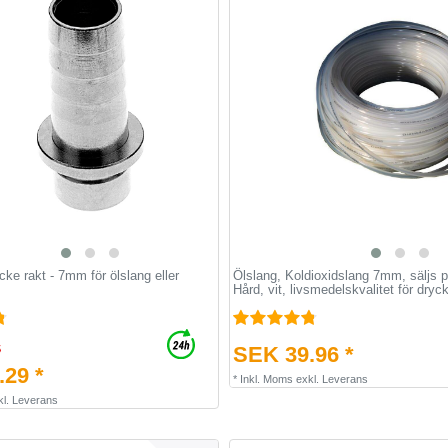
ke rakt - 7mm för ölslang eller
Ölslang, Koldioxidslang 7mm, säljs p
Hård, vit, livsmedelskvalitet för dry
SEK 39.96 *
5
29 *
*
Inkl. Moms
exkl.
Leverans
kl.
Leverans