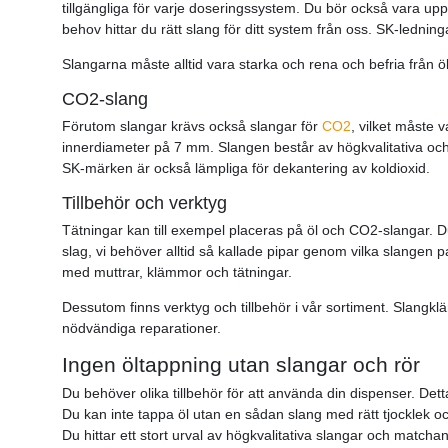
tillgängliga för varje doseringssystem. Du bör också vara u
behov hittar du rätt slang för ditt system från oss. SK-ledninga
Slangarna måste alltid vara starka och rena och befria från ö
CO2-slang
Förutom slangar krävs också slangar för
CO2
, vilket måste 
innerdiameter på 7 mm. Slangen består av högkvalitativa och 
SK-märken är också lämpliga för dekantering av koldioxid.
Tillbehör och verktyg
Tätningar kan till exempel placeras på öl och CO2-slangar. D
slag, vi behöver alltid så kallade pipar genom vilka slangen 
med muttrar, klämmor och tätningar.
Dessutom finns verktyg och tillbehör i vår sortiment. Slangkl
nödvändiga reparationer.
Ingen öltappning utan slangar och rör
Du behöver olika tillbehör för att använda din dispenser. Detta
Du kan inte tappa öl utan en sådan slang med rätt tjocklek o
Du hittar ett stort urval av högkvalitativa slangar och matchan