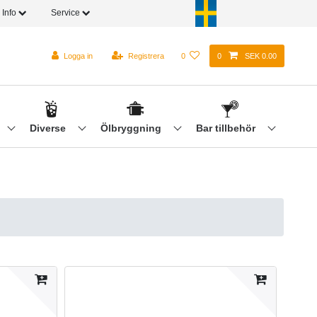
Info
Service
Logga in
Registrera
0
0
SEK 0.00
Diverse
Ölbryggning
Bar tillbehör