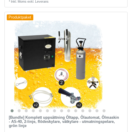
*
Inkl. Moms
exkl.
Leverans
Produktpaket
[Bundle] Komplett uppsättning Öltapp, Ölautomat, Ölmaskin
- AS-40, 2-linje, flödeskylare, våtkylare - utmatningspelare,
grön linje