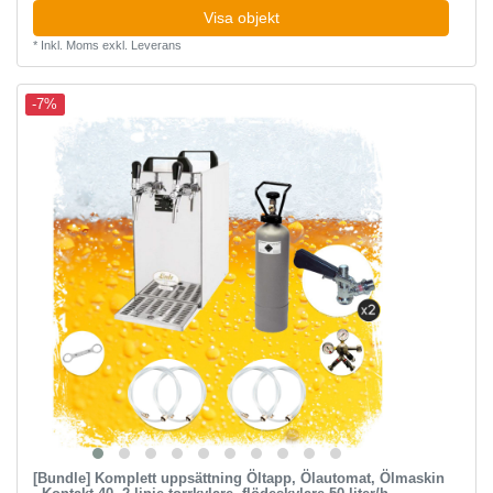
Visa objekt
*
Inkl. Moms
exkl.
Leverans
-7%
[Bundle] Komplett uppsättning Öltapp, Ölautomat, Ölmaskin