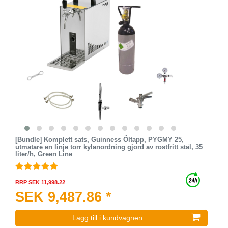
[Bundle] Komplett sats, Guinness Öltapp, PYGMY 25,
utmatare en linje torr kylanordning gjord av rostfritt stål, 35
liter/h, Green Line
RRP SEK 11,998.22
SEK 9,487.86 *
Lagg till i kundvagnen