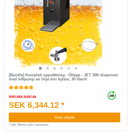
[Bundle] Komplett uppsättning - Öltapp - JET 30K dispenser
med luftpump en linje torr kylare, 30 liter/h
RRP SEK 8,887.95
SEK 6,344.12 *
Visa objekt
*
Inkl. Moms
exkl.
Leverans