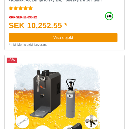
- Kontakt 40, 2-linje torrkylare, flödeskylare 50 liter/h
RRP SEK 11,030.12
SEK 10,252.55 *
Visa objekt
*
Inkl. Moms
exkl.
Leverans
-6%