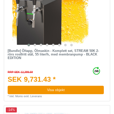
[Bundle] Öltapp, Ölmaskin - Komplett set, STREAM 50K 2-
rörs rostfritt stål, 55 liter/h, med membranpump - BLACK
EDITION
RRP SEK 12,389.58
SEK 9,731.43 *
Visa objekt
*
Inkl. Moms
exkl.
Leverans
-14%