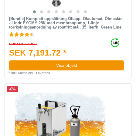
[Bundle] Komplett uppsättning Öltapp, Ölautomat, Ölmaskin
- Lindr PYGMY 25K med membranpump, 1-linje
torrkylningsanordning av rostfritt stål, 35 liter/h, Green Line
RRP SEK 8,218.52
SEK 7,191.72 *
Visa objekt
*
Inkl. Moms
exkl.
Leverans
-6%