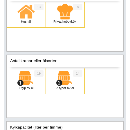
13
8
Hushåll
Privat hobbykök
Antal kranar eller ölsorter
19
14
1 typ av öl
2 typer av öl
Kylkapacitet (liter per timme)