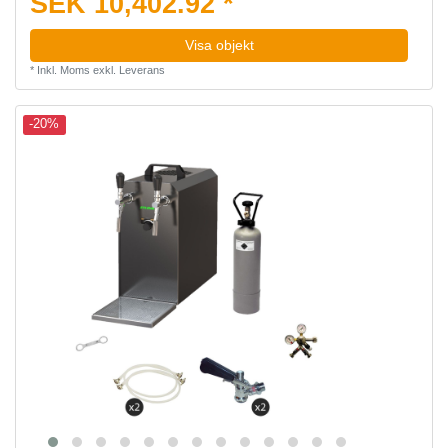
SEK 10,402.92 *
Visa objekt
*
Inkl. Moms
exkl.
Leverans
-20%