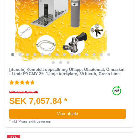
[Bundle] Komplett uppsättning Öltapp, Ölautomat, Ölmaskin
- Lindr PYGMY 25, 1-linje torrkylare, 35 liter/h, Green Line
RRP SEK 8,795.26
SEK 7,057.84 *
Visa objekt
*
Inkl. Moms
exkl.
Leverans