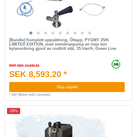
[Bundle] Komplett uppsättning, Öltapp, PYGMY 25/K
LIMITED EDITION, med membranpump en linje torr
kylanordning gjord av rostfritt stål, 35 liter/h, Green Line
RRP SEK 10,936.81
SEK 8,593.20 *
Visa objekt
*
Inkl. Moms
exkl.
Leverans
-29%