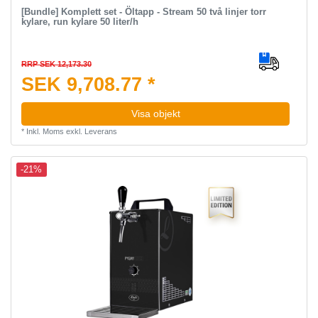
[Bundle] Komplett set - Öltapp - Stream 50 två linjer torr
kylare, run kylare 50 liter/h
RRP SEK 12,173.30
SEK 9,708.77 *
Visa objekt
*
Inkl. Moms
exkl.
Leverans
-21%