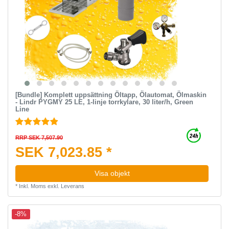
[Bundle] Komplett uppsättning Öltapp, Ölautomat, Ölmaskin
- Lindr PYGMY 25 LE, 1-linje torrkylare, 30 liter/h, Green
Line
RRP SEK 7,507.90
SEK 7,023.85 *
Visa objekt
*
Inkl. Moms
exkl.
Leverans
-8%