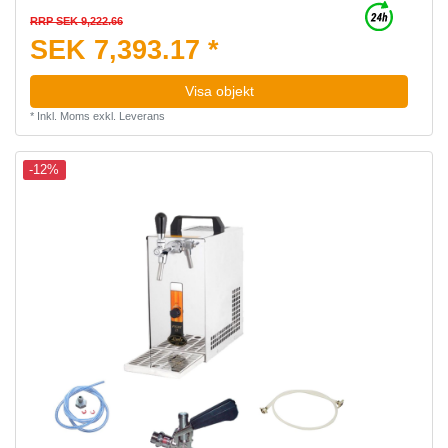
RRP SEK 9,222.66
SEK 7,393.17 *
Visa objekt
*
Inkl. Moms
exkl.
Leverans
-12%