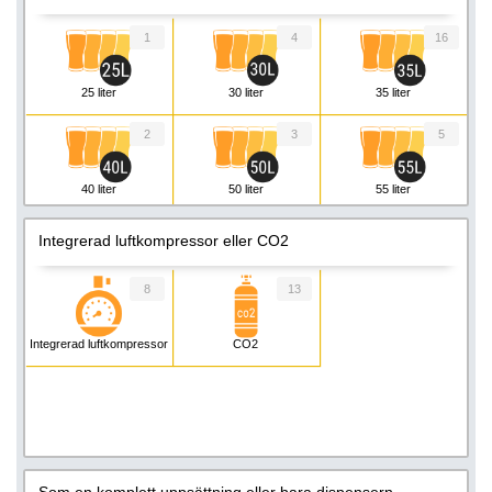
1
4
16
25 liter
30 liter
35 liter
2
3
5
40 liter
50 liter
55 liter
3
Integrerad luftkompressor eller CO2
60 liter
8
13
Integrerad luftkompressor
CO2
Som en komplett uppsättning eller bara dispensern