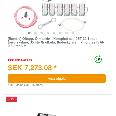
[Bundle] Öltapp, Ölmaskin - Komplett set, JET 30 1-rads
torrölskylare, 35 liter/h öllåda, flödeskylare inkl. ölglas ISAR
0,3 liter 6 st.
RRP SEK 9,073.33
SEK 7,273.08 *
Visa objekt
*
Inkl. Moms
exkl.
Leverans
-21%