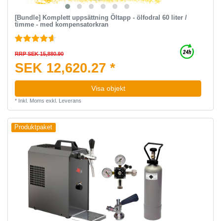
[Bundle] Komplett uppsättning Öltapp - ölfodral 60 liter /
timme - med kompensatorkran
RRP SEK 15,880.90
SEK 12,620.27 *
Visa objekt
*
Inkl. Moms
exkl.
Leverans
Produktpaket