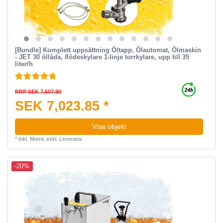
[Bundle] Komplett uppsättning Öltapp, Ölautomat, Ölmaskin
- JET 30 öllåda, flödeskylare 1-linje torrkylare, upp till 35
liter/h
RRP SEK 7,507.90
SEK 7,023.85 *
Visa objekt
*
Inkl. Moms
exkl.
Leverans
-20%