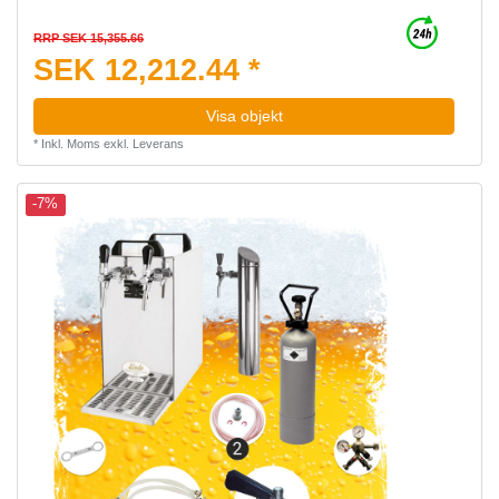
RRP SEK 15,355.66
SEK 12,212.44 *
Visa objekt
*
Inkl. Moms
exkl.
Leverans
-7%