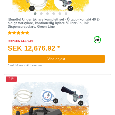
[Bundle] Underräknare komplett set - Öltapp- kontakt 40 2-
sidigt torrkylare, kontinuerlig kylare 50 liter / h, inkl.
Dispenserspelare, Green Line
RRP SEK 13,676.94
SEK 12,676.92 *
Visa objekt
*
Inkl. Moms
exkl.
Leverans
-21%