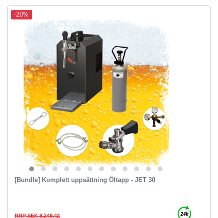
-20%
[Bundle] Komplett uppsättning Öltapp - JET 30
RRP SEK 8,249.42