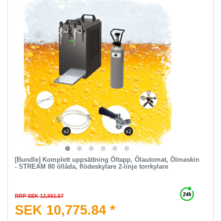
[Bundle] Komplett uppsättning Öltapp, Ölautomat, Ölmaskin
- STREAM 80 öllåda, flödeskylare 2-linje torrkylare
RRP SEK 12,561.57
SEK 10,775.84 *