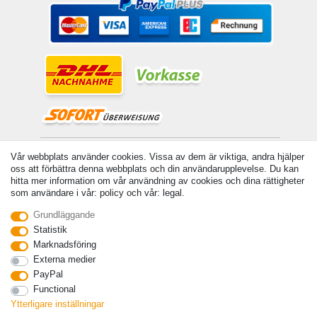
© Copyright 2026 | Alla rattigheter forbehallna. - Angivna priser är inklusive 19 %
Vår webbplats använder cookies. Vissa av dem är viktiga, andra hjälper
moms | För grundpris, se respektive artikel | Gäller för försändelser inom Sverige
oss att förbättra denna webbplats och din användarupplevelse. Du kan
hitta mer information om vår användning av cookies och dina rättigheter
Kontakta
Withdraw from contract here
som användare i vår: policy och vår: legal.
Grundläggande
Statistik
Marknadsföring
Externa medier
PayPal
Functional
Ytterligare inställningar