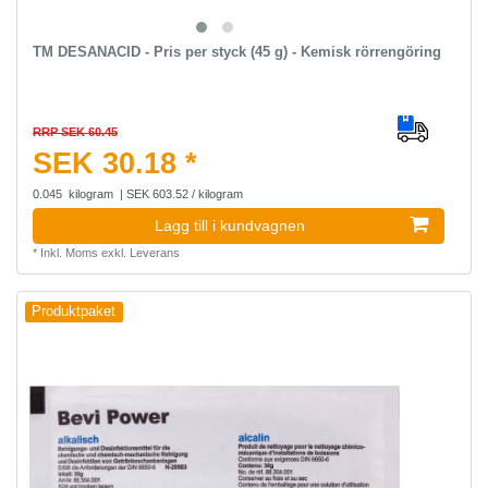
TM DESANACID - Pris per styck (45 g) - Kemisk rörrengöring
RRP SEK 60.45
SEK 30.18 *
0.045
kilogram
| SEK 603.52 / kilogram
Lagg till i kundvagnen
*
Inkl. Moms
exkl.
Leverans
Produktpaket