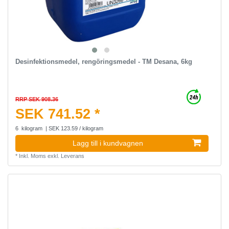
Desinfektionsmedel, rengöringsmedel - TM Desana, 6kg
RRP SEK 908.36
SEK 741.52 *
6
kilogram
| SEK 123.59 / kilogram
Lagg till i kundvagnen
*
Inkl. Moms
exkl.
Leverans