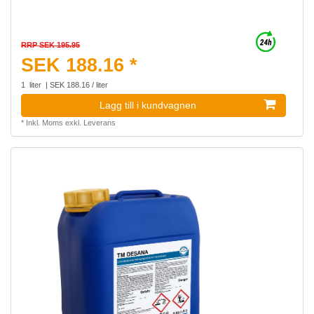
RRP SEK 195.95
SEK 188.16 *
1
liter
| SEK 188.16 / liter
Lagg till i kundvagnen
*
Inkl. Moms
exkl.
Leverans