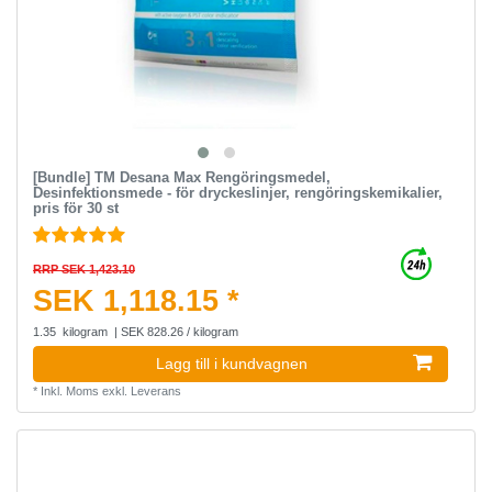
[Bundle] TM Desana Max Rengöringsmedel,
Desinfektionsmede - för dryckeslinjer, rengöringskemikalier,
pris för 30 st
RRP SEK 1,423.10
SEK 1,118.15 *
1.35
kilogram
| SEK 828.26 / kilogram
Lagg till i kundvagnen
*
Inkl. Moms
exkl.
Leverans