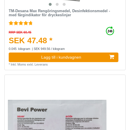
TM-Desana Max Rengöringsmedel, Desinfektionsmedel -
med färgindikator för dryckeslinjer
RRP SEK 60.45
SEK 47.48 *
0.045
kilogram
| SEK 949.56 / kilogram
Lagg till i kundvagnen
*
Inkl. Moms
exkl.
Leverans