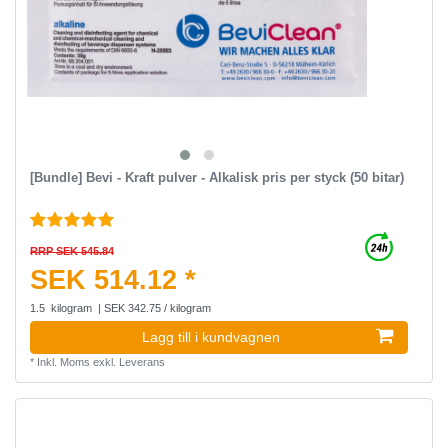
[Bundle] Bevi - Kraft pulver - Alkalisk pris per styck (50 bitar)
RRP SEK 545.84
SEK 514.12 *
1.5
kilogram
| SEK 342.75 / kilogram
Lagg till i kundvagnen
*
Inkl. Moms
exkl.
Leverans