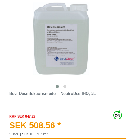
Bevi Desinfektionsmedel - NeutroDes IHO, 5L
RRP SEK 647.29
SEK 508.56 *
5
liter
| SEK 101.71 / liter