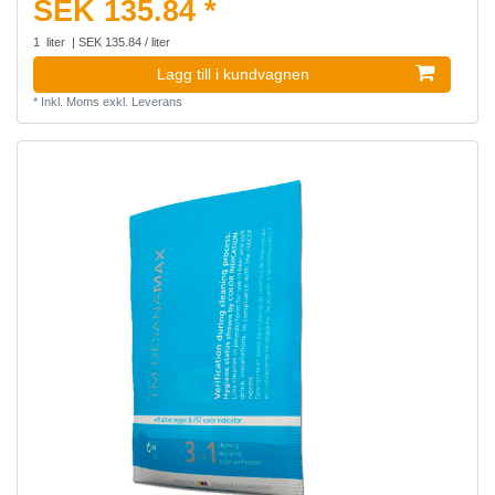
SEK 135.84 *
1
liter
| SEK 135.84 / liter
Lagg till i kundvagnen
*
Inkl. Moms
exkl.
Leverans