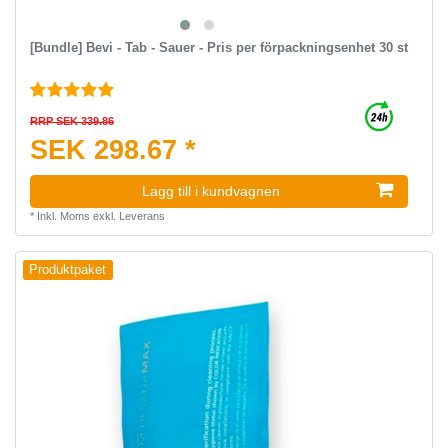
[Bundle] Bevi - Tab - Sauer - Pris per förpackningsenhet 30 st
RRP SEK 339.86
SEK 298.67 *
Lagg till i kundvagnen
*
Inkl. Moms
exkl.
Leverans
Produktpaket