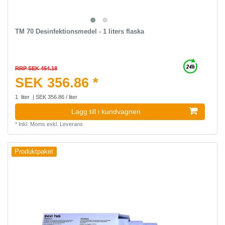
TM 70 Desinfektionsmedel - 1 liters flaska
RRP SEK 454.18
SEK 356.86 *
1
liter
| SEK 356.86 / liter
Lagg till i kundvagnen
*
Inkl. Moms
exkl.
Leverans
Produktpaket