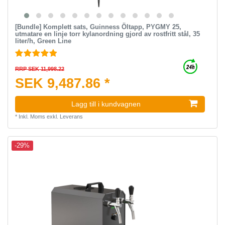
[Bundle] Komplett sats, Guinness Öltapp, PYGMY 25,
utmatare en linje torr kylanordning gjord av rostfritt stål, 35
liter/h, Green Line
RRP SEK 11,998.22
SEK 9,487.86 *
Lagg till i kundvagnen
*
Inkl. Moms
exkl.
Leverans
-29%