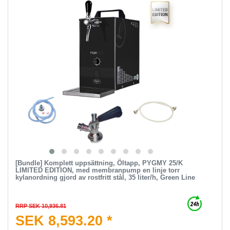
[Bundle] Komplett uppsättning, Öltapp, PYGMY 25/K
LIMITED EDITION, med membranpump en linje torr
kylanordning gjord av rostfritt stål, 35 liter/h, Green Line
RRP SEK 10,936.81
SEK 8,593.20 *