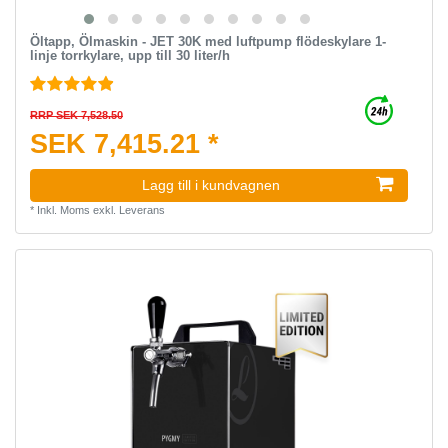
Öltapp, Ölmaskin - JET 30K med luftpump flödeskylare 1-
linje torrkylare, upp till 30 liter/h
RRP SEK 7,528.50
SEK 7,415.21 *
Lagg till i kundvagnen
*
Inkl. Moms
exkl.
Leverans