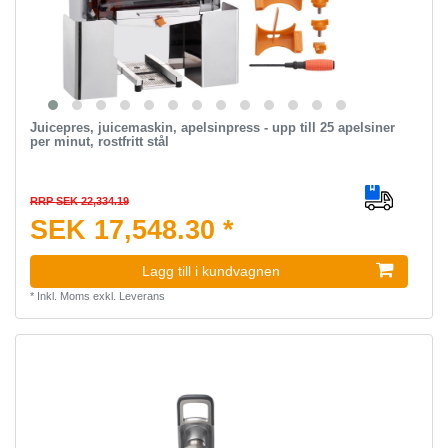
Juicepres, juicemaskin, apelsinpress - upp till 25 apelsiner
per minut, rostfritt stål
RRP SEK 22,334.19
SEK 17,548.30 *
Lagg till i kundvagnen
*
Inkl. Moms
exkl.
Leverans