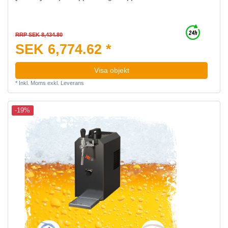
RRP SEK 8,434.80
SEK 6,774.62 *
Visa objekt
*
Inkl. Moms
exkl.
Leverans
-19%