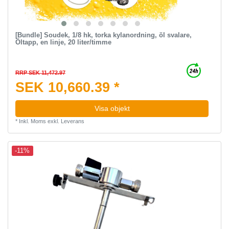
[Bundle] Soudek, 1/8 hk, torka kylanordning, öl svalare,
Öltapp, en linje, 20 liter/timme
RRP SEK 11,472.97
SEK 10,660.39 *
Visa objekt
*
Inkl. Moms
exkl.
Leverans
-11%