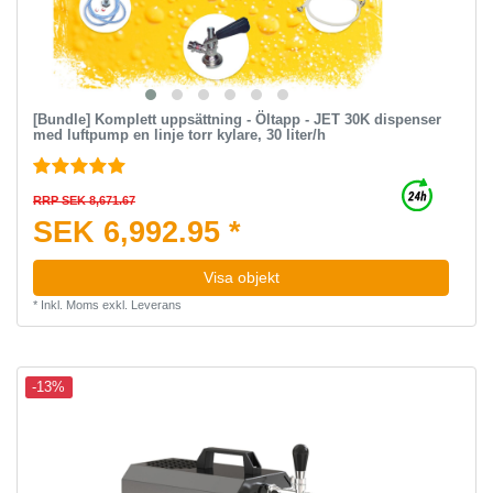
[Bundle] Komplett uppsättning - Öltapp - JET 30K dispenser
med luftpump en linje torr kylare, 30 liter/h
RRP SEK 8,671.67
SEK 6,992.95 *
Visa objekt
*
Inkl. Moms
exkl.
Leverans
-13%