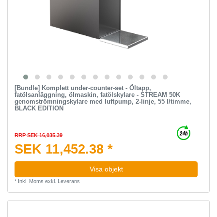
[Bundle] Komplett under-counter-set - Öltapp,
fatölsanläggning, ölmaskin, fatölskylare - STREAM 50K
genomströmningskylare med luftpump, 2-linje, 55 l/timme,
BLACK EDITION
RRP SEK 16,035.39
SEK 11,452.38 *
Visa objekt
*
Inkl. Moms
exkl.
Leverans