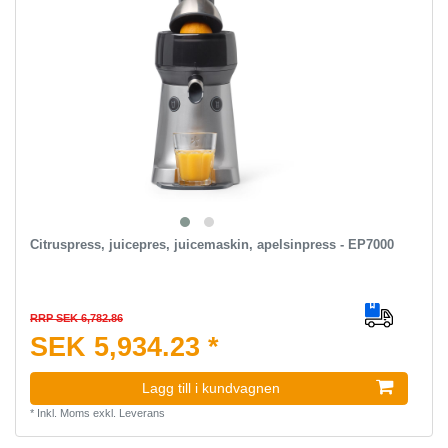
Citruspress, juicepres, juicemaskin, apelsinpress - EP7000
RRP SEK 6,782.86
SEK 5,934.23 *
Lagg till i kundvagnen
*
Inkl. Moms
exkl.
Leverans