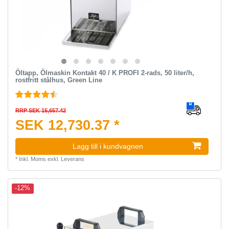
Öltapp, Ölmaskin Kontakt 40 / K PROFI 2-rads, 50 liter/h,
rostfritt stålhus, Green Line
RRP SEK 15,657.42
SEK 12,730.37 *
Lagg till i kundvagnen
*
Inkl. Moms
exkl.
Leverans
-12%