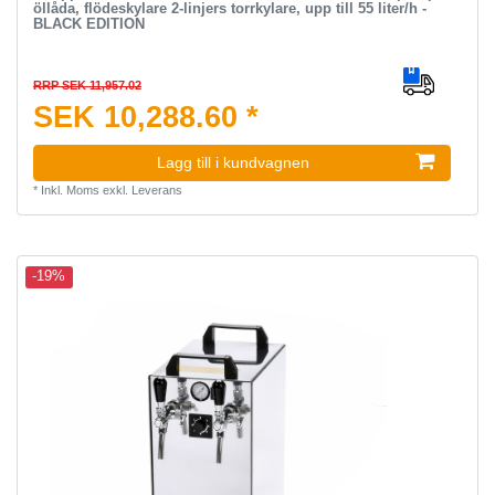
öllåda, flödeskylare 2-linjers torrkylare, upp till 55 liter/h -
BLACK EDITION
RRP SEK 11,957.02
SEK 10,288.60 *
Lagg till i kundvagnen
*
Inkl. Moms
exkl.
Leverans
-19%