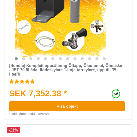
[Bundle] Komplett uppsättning Öltapp, Ölautomat, Ölmaskin
- JET 30 öllåda, flödeskylare 1-linje torrkylare, upp till 35
liter/h
SEK 7,352.38 *
Visa objekt
*
Inkl. Moms
exkl.
Leverans
-21%