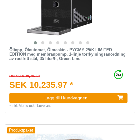
Öltapp, Ölautomat, Ölmaskin - PYGMY 25/K LIMITED
EDITION med membranpump, 1-linje torrkylningsanordning
av rostfritt stål, 35 liter/h, Green Line
RRP SEK 10,787.07
SEK 10,235.97 *
Lagg till i kundvagnen
*
Inkl. Moms
exkl.
Leverans
Produktpaket