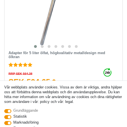
Adapter för 5 liter ölfat, högkvalitativ metalldesign med
ölkran
RRP SEK 564.38
SEK 504.65 *
Vår webbplats använder cookies. Vissa av dem är viktiga, andra hjälper
oss att förbättra denna webbplats och din användarupplevelse. Du kan
Lagg till i kundvagnen
hitta mer information om vår användning av cookies och dina rättigheter
*
Inkl. Moms
exkl.
Leverans
som användare i vår: policy och vår: legal.
Grundläggande
Statistik
-14%
Marknadsföring