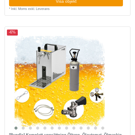
Visa objekt
*
Inkl. Moms
exkl.
Leverans
-6%
[Bundle] Komplett uppsättning Öltapp, Ölautomat, Ölmaskin