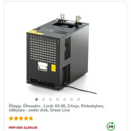
Öltapp, Ölmaskin - Lindr AS-80, 2-linje, flödeskylare,
våtkylare - under disk, Green Line
RRP SEK 11,691.93