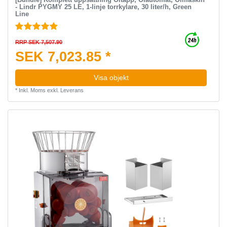
- Lindr PYGMY 25 LE, 1-linje torrkylare, 30 liter/h, Green
Line
RRP SEK 7,507.90
SEK 7,023.85 *
Visa objekt
*
Inkl. Moms
exkl.
Leverans