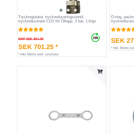
Tryckregulator, tryckreduceringsventil,
O-ring, packn
tryckreducerare CO2 för Öltapp, 3 bar, 1-linje
tryckreducera
SEK 27.
RRP SEK 864.08
SEK 701.25 *
*
Inkl. Moms
ex
*
Inkl. Moms
exkl.
Leverans