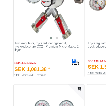
Tryckregulator, tryckreduceringsventil,
Tryckregulato
tryckreducerare CO2 - Premium Micro Matic, 2-
tryckreducera
linjer
RRP SEK 1,830
RRP SEK 1,235.87
SEK 1,5
SEK 1,081.38 *
*
Inkl. Moms
ex
*
Inkl. Moms
exkl.
Leverans