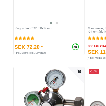
Ringnyckel CO2, 30-32 mm
Manometer, t
rött område 
SEK 72.20 *
RRP SEK 143.
SEK 118
*
Inkl. Moms
exkl.
Leverans
*
Inkl. Moms
ex
-18%