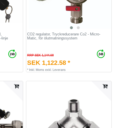
l,
CO2 regulator, Tryckreducerare Co2 - Micro-
linje
Matic, för ölutmatningssystem
RRP SEK 1,144.68
SEK 1,122.58 *
*
Inkl. Moms
exkl.
Leverans