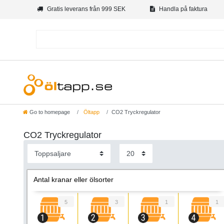
Gratis leverans från 999 SEK
Handla på faktura
Go to homepage
Öltapp
CO2 Tryckregulator
CO2 Tryckregulator
Antal kranar eller ölsorter
5
3
1
1