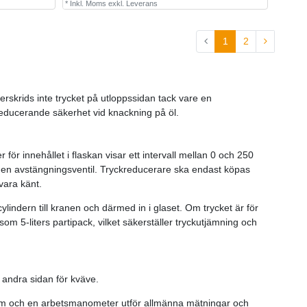
*
Inkl. Moms
exkl.
Leverans
1
2
verskrids inte trycket på utloppssidan tack vare en
kreducerande säkerhet vid knackning på öl.
ör innehållet i flaskan visar ett intervall mellan 0 och 250
och en avstängningsventil. Tryckreducerare ska endast köpas
 vara känt.
cylindern till kranen och därmed in i glaset. Om trycket är för
 som 5-liters partipack, vilket säkerställer tryckutjämning och
å andra sidan för kväve.
 tom och en arbetsmanometer utför allmänna mätningar och