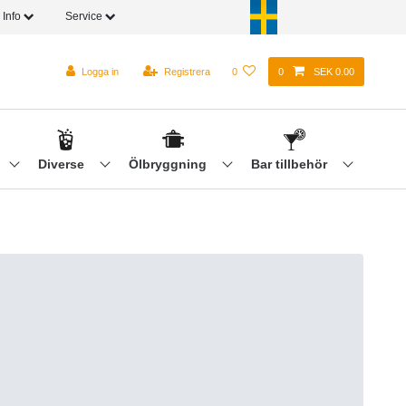
Info
Service
Logga in
Registrera
0
0
SEK 0.00
Diverse
Ölbryggning
Bar tillbehör