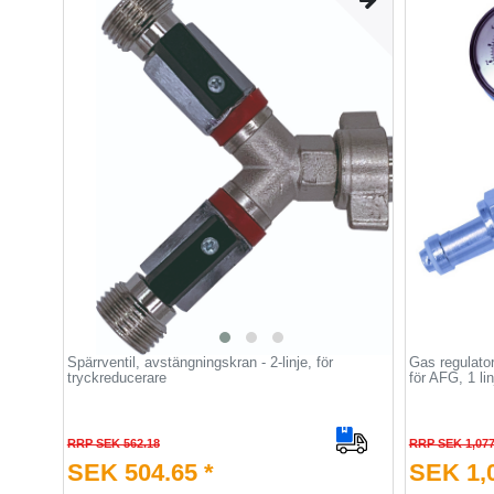
Spärrventil, avstängningskran - 2-linje, för
Gas regulator
tryckreducerare
för AFG, 1 lin
RRP SEK 562.18
RRP SEK 1,077
SEK 504.65 *
SEK 1,0