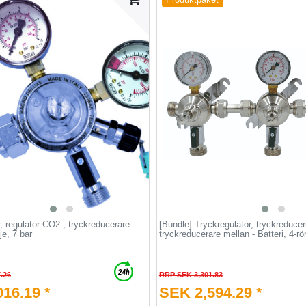
Produktpaket
, regulator CO2 , tryckreducerare -
[Bundle] Tryckregulator, tryckreducer
je, 7 bar
tryckreducerare mellan - Batteri, 4-rö
.26
RRP SEK 3,301.83
16.19 *
SEK 2,594.29 *