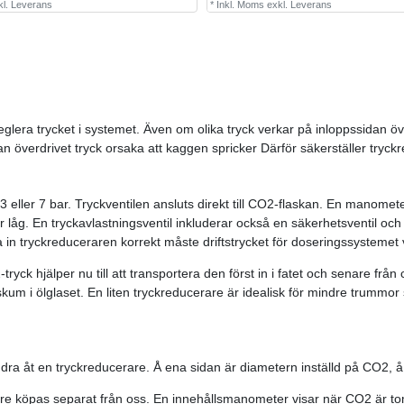
kl.
Leverans
*
Inkl. Moms
exkl.
Leverans
 reglera trycket i systemet. Även om olika tryck verkar på inloppssidan ö
an överdrivet tryck orsaka att kaggen spricker Därför säkerställer tryc
ler 7 bar. Tryckventilen ansluts direkt till CO2-flaskan. En manometer f
n är låg. En tryckavlastningsventil inkluderar också en säkerhetsventil 
älla in tryckreduceraren korrekt måste driftstrycket för doseringssystemet
yck hjälper nu till att transportera den först in i fatet och senare från 
a skum i ölglaset. En liten tryckreducerare är idealisk för mindre trummor
tt dra åt en tryckreducerare. Å ena sidan är diametern inställd på CO2, 
erare köpas separat från oss. En innehållsmanometer visar när CO2 är