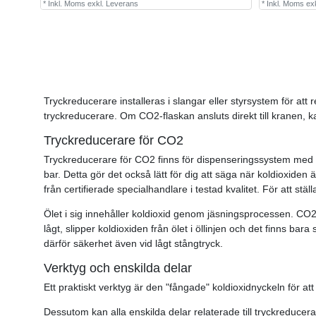
*
Inkl. Moms
exkl.
Leverans
*
Inkl. Moms
ex
Tryckreducerare installeras i slangar eller styrsystem för att
tryckreducerare. Om CO2-flaskan ansluts direkt till kranen, k
Tryckreducerare för CO2
Tryckreducerare för CO2 finns för dispenseringssystem med 3 el
bar. Detta gör det också lätt för dig att säga när koldioxide
från certifierade specialhandlare i testad kvalitet. För att st
Ölet i sig innehåller koldioxid genom jäsningsprocessen. CO2-tr
lågt, slipper koldioxiden från ölet i öllinjen och det finns bar
därför säkerhet även vid lågt stångtryck.
Verktyg och enskilda delar
Ett praktiskt verktyg är den "fångade" koldioxidnyckeln för a
Dessutom kan alla enskilda delar relaterade till tryckreduc