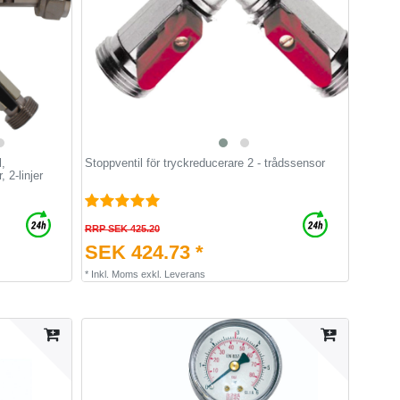
l,
Stoppventil för tryckreducerare 2 - trådssensor
 2-linjer
RRP SEK 425.20
SEK 424.73 *
*
Inkl. Moms
exkl.
Leverans