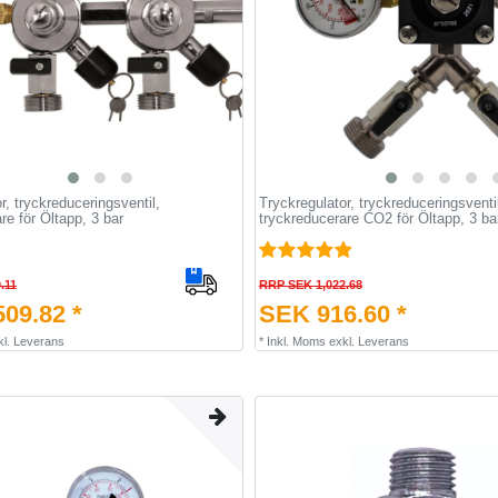
r, tryckreduceringsventil,
Tryckregulator, tryckreduceringsventi
re för Öltapp, 3 bar
tryckreducerare CO2 för Öltapp, 3 bar,
.11
RRP SEK 1,022.68
09.82 *
SEK 916.60 *
kl.
Leverans
*
Inkl. Moms
exkl.
Leverans