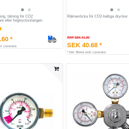
ing, tätning för CO2
Räknesticka för CO2-haltiga drycker
re eller högtrycksslangen
60 *
RRP SEK 51.80
SEK 40.68 *
kl.
Leverans
*
Inkl. Moms
exkl.
Leverans