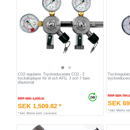
CО2 regulator, Tryckreducerare CО2 - 2
Tryckregulato
tryckdisplayer för öl och AFG, 3 och 7 bars
tryckreducerar
ölautomat
RRP SEK 794.
RRP SEK 1,830.11
SEK 69
SEK 1,509.82 *
*
Inkl. Moms
ex
*
Inkl. Moms
exkl.
Leverans