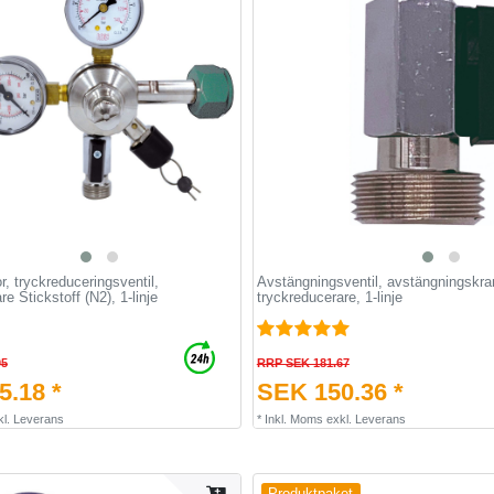
r, tryckreduceringsventil,
Avstängningsventil, avstängningskran
e Stickstoff (N2), 1-linje
tryckreducerare, 1-linje
05
RRP SEK 181.67
5.18 *
SEK 150.36 *
kl.
Leverans
*
Inkl. Moms
exkl.
Leverans