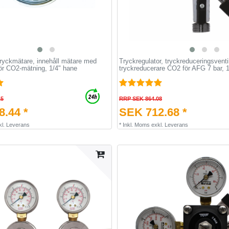
ryckmätare, innehåll mätare med
Tryckregulator, tryckreduceringsventi
för CO2-mätning, 1/4" hane
tryckreducerare CO2 för AFG 7 bar, 1-
15
RRP SEK 864.08
.44 *
SEK 712.68 *
kl.
Leverans
*
Inkl. Moms
exkl.
Leverans