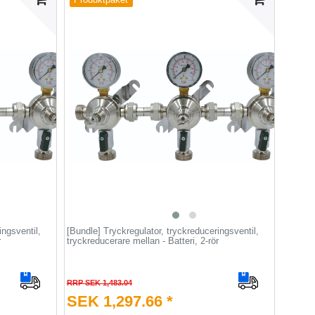
Produktpaket
ingsventil,
[Bundle] Tryckregulator, tryckreduceringsventil,
r
tryckreducerare mellan - Batteri, 2-rör
RRP SEK 1,483.04
SEK 1,297.66 *