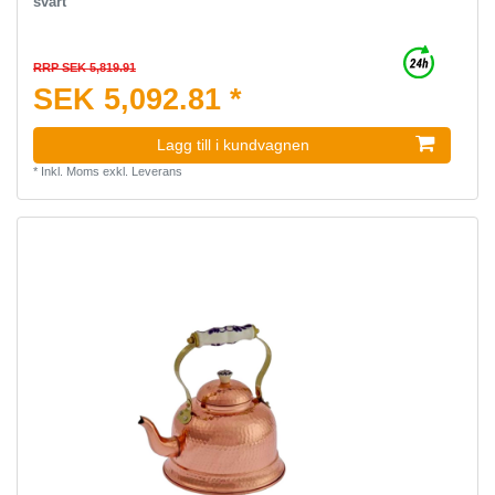
svart
RRP SEK 5,819.91
SEK 5,092.81 *
Lagg till i kundvagnen
*
Inkl. Moms
exkl.
Leverans