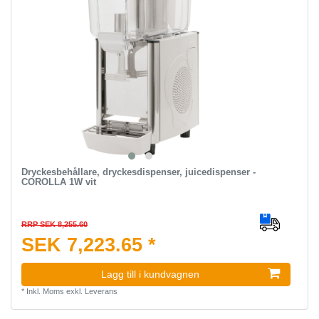
Dryckesbehållare, dryckesdispenser, juicedispenser -
COROLLA 1W vit
RRP SEK 8,255.60
SEK 7,223.65 *
Lagg till i kundvagnen
*
Inkl. Moms
exkl.
Leverans