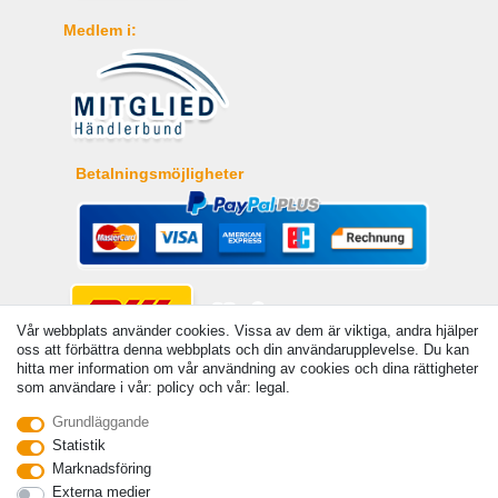
Medlem i:
Betalningsmöjligheter
Vår webbplats använder cookies. Vissa av dem är viktiga, andra hjälper
oss att förbättra denna webbplats och din användarupplevelse. Du kan
hitta mer information om vår användning av cookies och dina rättigheter
som användare i vår: policy och vår: legal.
Grundläggande
© Copyright 2026 | Alla rattigheter forbehallna. - Angivna priser är inklusive 19 %
Statistik
moms | För grundpris, se respektive artikel | Gäller för försändelser inom Sverige
Marknadsföring
Kontakta
Withdraw from contract here
Externa medier