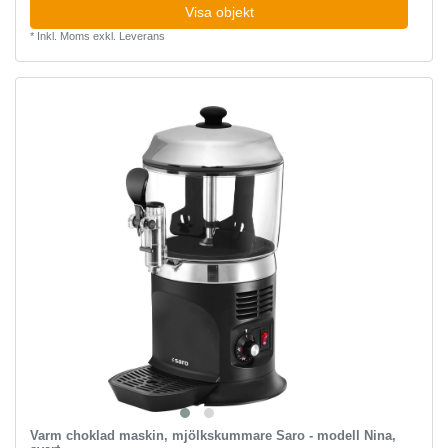
Visa objekt
*
Inkl. Moms
exkl.
Leverans
Varm choklad maskin, mjölkskummare Saro - modell Nina,