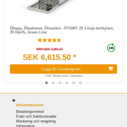
Öltapp, Ölautomat, Ölmaskin - PYGMY 25 1-linje torrkylare,
35 liter/h, Green Line
RRP SEK 7,281.32
SEK 6,615.50 *
Lagg till i kundvagnen
*
Inkl. Moms
exkl.
Leverans
Informationen
Betalningsmetod
Frakt och fraktkostnader
Montering och rengöring
Information