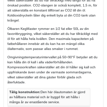
vilket säkerställer att du har tillräckligt med längd för att nå
önskad position. CO2-slangen är också komplett, 1,5 m, för
att säkerställa en konstant tillförsel av CO2 till din öl.
Koldioxidnyckeln låter dig enkelt byta ut din CO2-tank utan
krångel.
Ölbaren KegMaster rymmer en 1/2 fat eller 50L av din
favoritbryggning, vilket säkerställer att du har tillräckligt med
öl för att hålla hela kvällen. Den maximala kapaciteten på
fatbehållaren innebär att du kan ha en mängd olika
ölalternativ, som passar allas smaker i rummet.
Omgivningstemperaturintervallet på 50÷90°F betyder att du
kan hålla din öl kall i alla väderförhållanden.
Kompressorkraften säkerställer att din öl håller sig kall och
uppfriskande även under de varmaste sommardagarna,
vilket säkerställer att dina gäster förblir glada och
återfuktade.
Tålig konstruktion:
Den här ölautomaten är gjord
av hållbara material och är byggd för att hålla i
många år av enastående service.