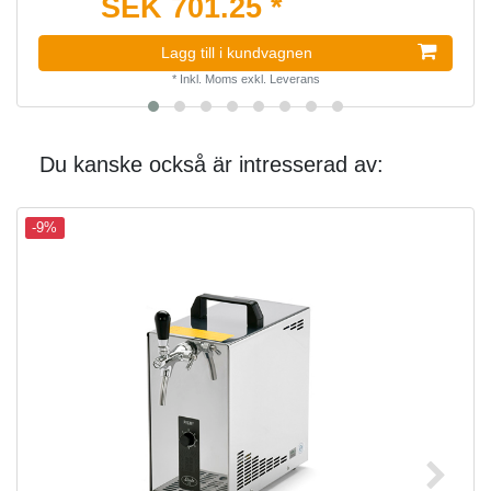
SEK 701.25 *
Lagg till i kundvagnen
*
Inkl. Moms
exkl.
Leverans
Du kanske också är intresserad av:
-9%