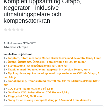
Komplett uppsättning Öltapp,
Kegerator - inklusive
utmatningspelare och
kompensatorkran
Artikelnummer
NEW-8857
Tillverkare:
ich-zapfe
Innehall av objektbunt:
1 x
Tapptorn, öltorn med tapp Modell Black Tower, med dekorativ fläns, 1 linje
1 x
Öltapp, Ölautomat, Ölmaskin - Fatölskyl upp till 50L fat (ölbar)
1 x
Slangklämma - Snäcktrådsklämma för 7 mm rör
1 x
Tappkran med flödesreglering, tappkran öl - version 10 mm, krom
1 x
Tryckregulator, tryckreduceringsventil, tryckreducerare CO2 för Öltapp, 3
bar, 1-linje
1 x
Slangkoppling, Röranslutning rostfritt stål 90° för 5/8 tums ölslang, NW 7
mm
1 x
CO2 slang - komplett slang på 1.5 m
1 x
Gasflaska CO2, kolsyreflaska, CO2 flaska - 2,0 kg
1 x
Ringnyckel CO2, 30-32 mm
1 x
Slang för öl, ölslang - komplett slang på 1.5 m med 7 mm diameter