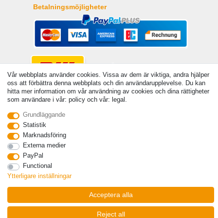
Betalningsmöjligheter
Vår webbplats använder cookies. Vissa av dem är viktiga, andra hjälper
oss att förbättra denna webbplats och din användarupplevelse. Du kan
hitta mer information om vår användning av cookies och dina rättigheter
som användare i vår: policy och vår: legal.
Grundläggande
© Copyright 2026 | Alla rattigheter forbehallna. - Angivna priser är inklusive 19 %
Statistik
moms | För grundpris, se respektive artikel | Gäller för försändelser inom Sverige
Marknadsföring
Kontakta
Withdraw from contract here
Externa medier
PayPal
Functional
Ytterligare inställningar
Acceptera alla
Reject all