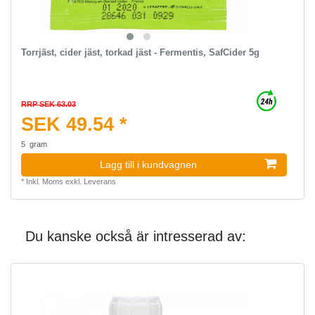
Torrjäst, cider jäst, torkad jäst - Fermentis, SafCider 5g
RRP SEK 63.03
SEK 49.54 *
5
gram
Lagg till i kundvagnen
*
Inkl. Moms
exkl.
Leverans
Du kanske också är intresserad av: