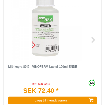
Mjölksyra 80% - VINOFERM Lactol 100ml ENDE
RRP SEK 92.13
SEK 72.40 *
Lagg till i kundvagnen