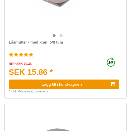
Låsmutter - med kran, 5/8 tum
RRP SEK 70.36
SEK 15.86 *
Lagg till i kundvagnen
*
Inkl. Moms
exkl.
Leverans