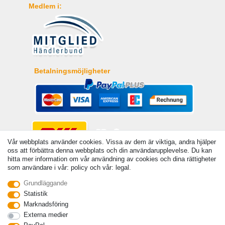
Medlem i:
Betalningsmöjligheter
Vår webbplats använder cookies. Vissa av dem är viktiga, andra hjälper
oss att förbättra denna webbplats och din användarupplevelse. Du kan
hitta mer information om vår användning av cookies och dina rättigheter
som användare i vår: policy och vår: legal.
Grundläggande
© Copyright 2026 | Alla rattigheter forbehallna. - Angivna priser är inklusive 19 %
Statistik
moms | För grundpris, se respektive artikel | Gäller för försändelser inom Sverige
Marknadsföring
Kontakta
Withdraw from contract here
Externa medier