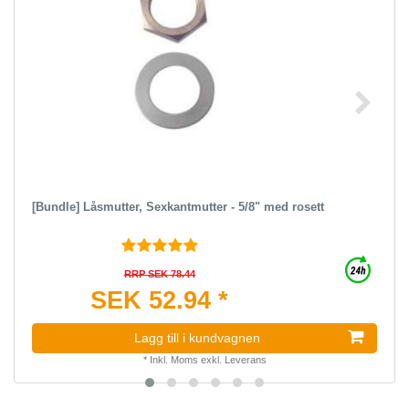
[Bundle] Låsmutter, Sexkantmutter - 5/8" med rosett
RRP SEK 78.44
SEK 52.94 *
Lagg till i kundvagnen
*
Inkl. Moms
exkl.
Leverans