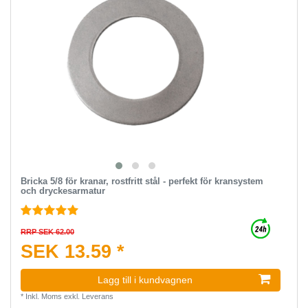
Bricka 5/8 för kranar, rostfritt stål - perfekt för kransystem
och dryckesarmatur
RRP SEK 62.00
SEK 13.59 *
Lagg till i kundvagnen
*
Inkl. Moms
exkl.
Leverans