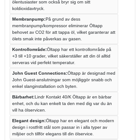
ölentusiaster som också bryr sig om sitt
koldioxidavtryck.
Membranpump:
På grund av dess
membranpump/kompressor eliminerar Öltapp
behovet av CO2 för att tappa öl, vilket garanterar att
ölets smak inte påverkas av gasen.
Kontrollområde:
Öltapp har ett kontrollområde på
+3 till +10 grader, vilket säkerställer att din öl alltid
serveras vid perfekt temperatur.
John Guest Connections:
Öltapp är designad med
John Guest-anslutningar som möjliggör snabb och
enkel slanginstallation och byten.
Bärbarhet:
Lindr Kontakt 40/K Öltapp är en bärbar
enhet, och du kan enkelt ta den med dig var du än
vill ha ölservicen.
Elegant design:
Öltapp har en elegant och modern
design i rostfritt stål som passar in i alla typer av
miljöer och tillför elegans till din ölservice.