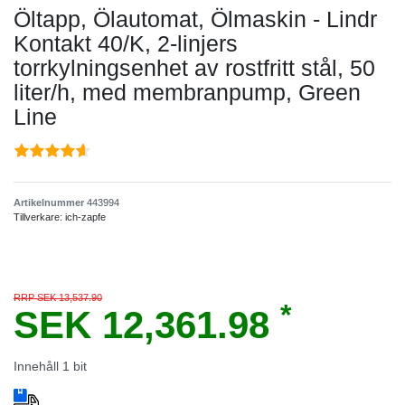
Öltapp, Ölautomat, Ölmaskin - Lindr
Kontakt 40/K, 2-linjers
torrkylningsenhet av rostfritt stål, 50
liter/h, med membranpump, Green
Line
Artikelnummer
443994
Tillverkare:
ich-zapfe
RRP SEK 13,537.90
*
SEK 12,361.98
Innehåll
1
bit