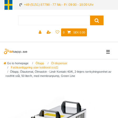
+49 (5151) 87798 - 77 Mo - Fr: 09:00 - 18:00 Uhr
0
SEK 0.00
☰
Go to homepage
Öltapp
Öl dispenser
Fatölsanläggning utan koldioxid (co2)
Öltapp, Ölautomat, Ölmaskin - Lindr Kontakt 40/K, 2-linjers torrkylningsenhet av
rostfritt stål, 50 liter/h, med membranpump, Green Line