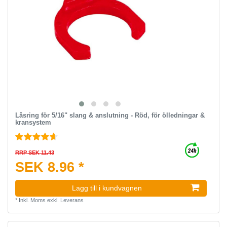
Låsring för 5/16" slang & anslutning - Röd, för ölledningar &
kransystem
RRP SEK 11.43
SEK 8.96 *
Lagg till i kundvagnen
*
Inkl. Moms
exkl.
Leverans