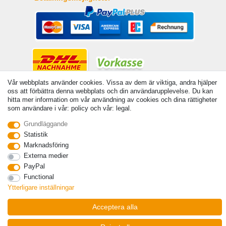
Vår webbplats använder cookies. Vissa av dem är viktiga, andra hjälper
oss att förbättra denna webbplats och din användarupplevelse. Du kan
hitta mer information om vår användning av cookies och dina rättigheter
som användare i vår: policy och vår: legal.
© Copyright 2026 | Alla rattigheter forbehallna. - Angivna priser är inklusive 19 %
moms | För grundpris, se respektive artikel | Gäller för försändelser inom Sverige
Grundläggande
Statistik
Kontakta
Withdraw from contract here
Marknadsföring
Externa medier
PayPal
Functional
Ytterligare inställningar
Acceptera alla