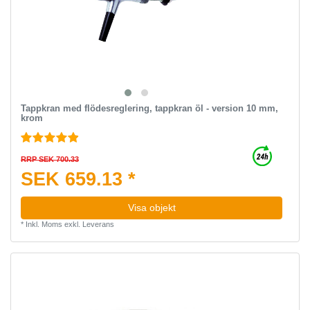
Tappkran med flödesreglering, tappkran öl - version 10 mm,
krom
RRP SEK 700.33
SEK 659.13 *
Visa objekt
*
Inkl. Moms
exkl.
Leverans