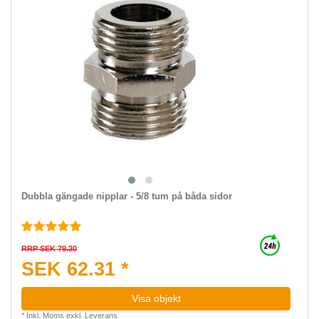
Dubbla gängade nipplar - 5/8 tum på båda sidor
RRP SEK 79.30
SEK 62.31 *
Visa objekt
*
Inkl. Moms
exkl.
Leverans