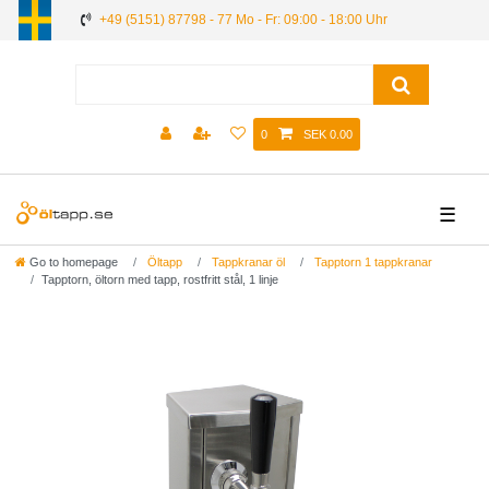
+49 (5151) 87798 - 77 Mo - Fr: 09:00 - 18:00 Uhr
0
SEK 0.00
☰
Go to homepage
Öltapp
Tappkranar öl
Tapptorn 1 tappkranar
Tapptorn, öltorn med tapp, rostfritt stål, 1 linje