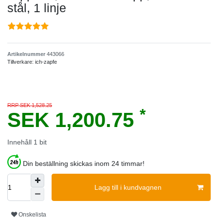
stål, 1 linje
Artikelnummer
443066
Tillverkare:
ich-zapfe
RRP SEK 1,528.25
*
SEK 1,200.75
Innehåll
1
bit
Din beställning skickas inom 24 timmar!
Lagg till i kundvagnen
Onskelista