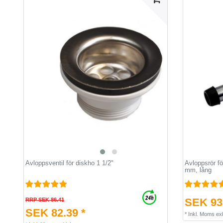
Avloppsventil för diskho 1 1/2"
Avloppsrör fö
mm, lång
SEK 93.
RRP SEK 86.41
SEK 82.39 *
*
Inkl. Moms
ex