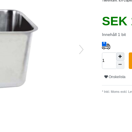
Tillverkare:
ich-zapfe
SEK 
Innehåll
1
bit
Onskelista
* Inkl. Moms exkl.
Le