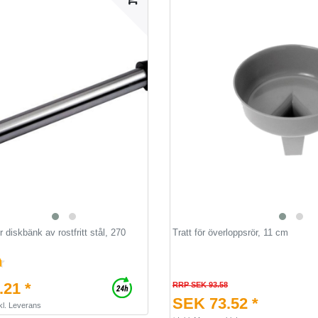
r diskbänk av rostfritt stål, 270
Tratt för överloppsrör, 11 cm
21 *
RRP SEK 93.58
SEK 73.52 *
kl.
Leverans