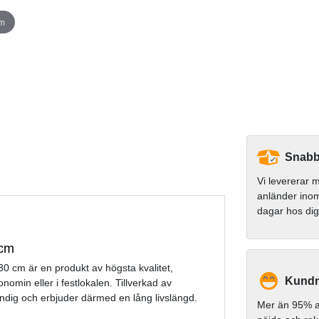
om
Snabb
Vi levererar
anländer ino
dagar hos di
 cm
0 cm är en produkt av högsta kvalitet,
Kundn
omin eller i festlokalen. Tillverkad av
ndig och erbjuder därmed en lång livslängd.
Mer än 95% a