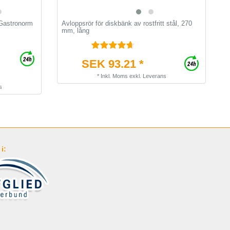
 Gastronorm
Avloppsrör för diskbänk av rostfritt stål, 270
D
mm, lång
m
SEK 93.21 *
*
Inkl. Moms
exkl.
Leverans
s
i: