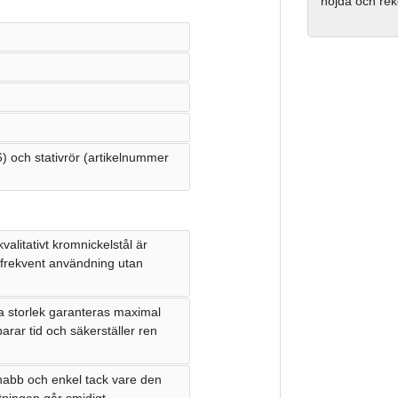
nöjda och re
) och stativrör (artikelnummer
litativt kromnickelstål är
å frekvent användning utan
a storlek garanteras maximal
arar tid och säkerställer ren
nabb och enkel tack vare den
tningen går smidigt.