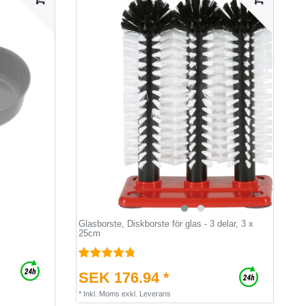
Glasborste, Diskborste för glas - 3 delar, 3 x
25cm
SEK 176.94 *
*
Inkl. Moms
exkl.
Leverans