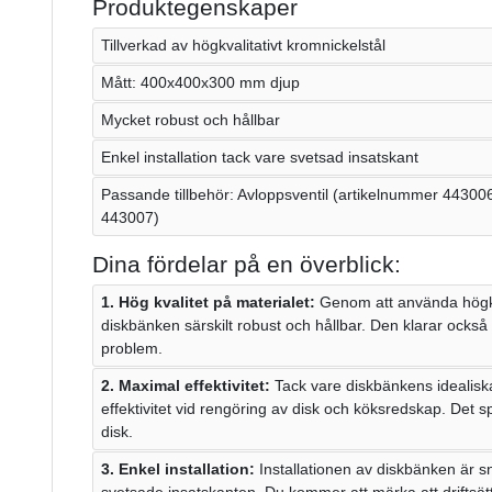
Produktegenskaper
Tillverkad av högkvalitativt kromnickelstål
Mått: 400x400x300 mm djup
Mycket robust och hållbar
Enkel installation tack vare svetsad insatskant
Passande tillbehör: Avloppsventil (artikelnummer 443006
443007)
Dina fördelar på en överblick:
1. Hög kvalitet på materialet:
Genom att använda högkva
diskbänken särskilt robust och hållbar. Den klarar ocks
problem.
2. Maximal effektivitet:
Tack vare diskbänkens idealisk
effektivitet vid rengöring av disk och köksredskap. Det sp
disk.
3. Enkel installation:
Installationen av diskbänken är s
svetsade insatskanten. Du kommer att märka att driftsät