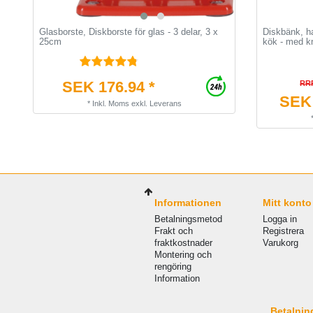
Glasborste, Diskborste för glas - 3 delar, 3 x
Diskbänk, ha
25cm
kök - med kn
SEK 176.94 *
RRP
SEK 
*
Inkl. Moms
exkl.
Leverans
Informationen
Mitt konto
Betalningsmetod
Logga in
Frakt och
Registrera
fraktkostnader
Varukorg
Montering och
rengöring
Information
Betalnin