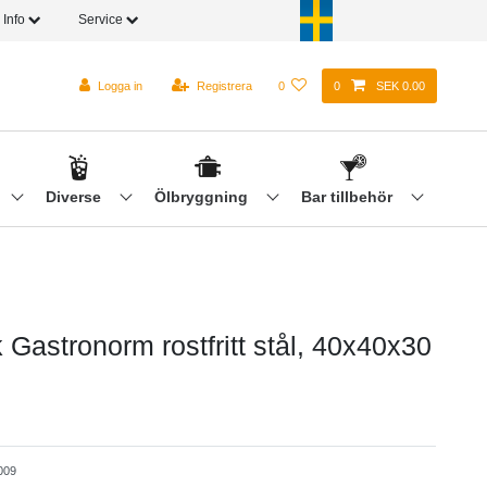
Info
Service
Logga in
Registrera
0
0
SEK 0.00
Diverse
Ölbryggning
Bar tillbehör
Gastronorm rostfritt stål, 40x40x30
009