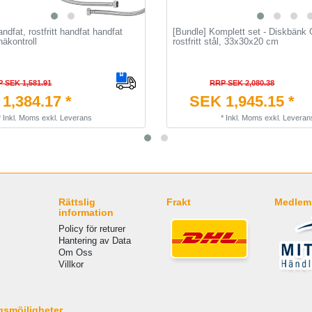
ndfat, rostfritt handfat handfat
[Bundle] Komplett set - Diskbänk
äkontroll
rostfritt stål, 33x30x20 cm
 SEK 1,581.91
RRP SEK 2,080.38
1,384.17 *
SEK 1,945.15 *
*
Inkl. Moms
exkl.
Leverans
*
Inkl. Moms
exkl.
Leveran
Rättslig
Frakt
Medlem 
information
Policy för returer
Hantering av Data
Om Oss
Villkor
gsmöjligheter