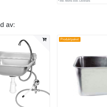
*
Inkl. Moms
exkl.
Leverans
d av:
Produktpaket